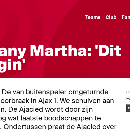
Teams
Club
Fa
Jany Martha: 'Dit
gin'
ha. De van buitenspeler omgeturnde
D
F
 doorbraak in Ajax 1. We schuiven aan
n. De Ajacied wordt door zijn
#
g wat laatste boodschappen te
 Ondertussen praat de Ajacied over