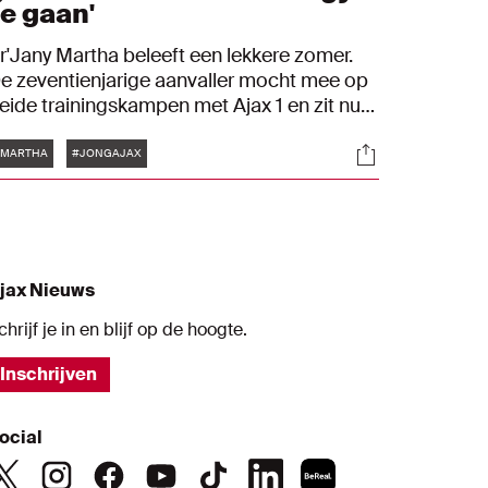
te gaan'
r'Jany Martha beleeft een lekkere zomer.
e zeventienjarige aanvaller mocht mee op
eide trainingskampen met Ajax 1 en zit nu
l een paar wedstrijden op rij bij de selectie
Tags
s
Socials
an Erik ten Hag. We maken kennis met de
#MARTHA
#JONGAJAX
ongeling.
jax Nieuws
chrijf je in en blijf op de hoogte.
Inschrijven
ocial