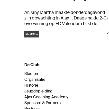
Ar'Jany Martha maakte donderdagavond
zijn opwachting in Ajax 1. Daags na de 2-0-
overwinning op FC Volendam blikt de
twintigjarige linkspoot terug op zijn debuut.
Tags
S
"Na de wedstrijd kon ik niet geloven wat er
#MARTHA
was gebeurd."
De Club
Stadion
Organisatie
Historie
Jeugdopleiding
Ajax Coaching Academy
Sponsors & Partners
Business