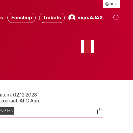
NL
ns
Fanshop
Tickets
mijn.AJAX
atum:
02.12.2023
otograaf:
AFC Ajax
Tags
Socials
MARTHA