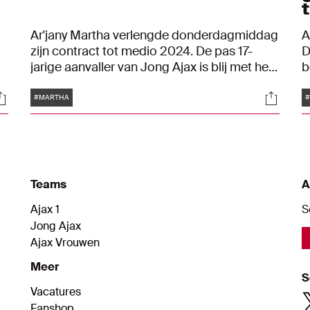
Ar'jany Martha verlengde donderdagmiddag
A
zijn contract tot medio 2024. De pas 17-
D
jarige aanvaller van Jong Ajax is blij met het
b
vertrouwen van de club.
a
Tags
ocials
Social
v
#MARTHA
j
Teams
A
Ajax 1
S
Jong Ajax
Ajax Vrouwen
Meer
S
Vacatures
Fanshop