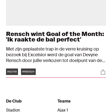
Rensch wint Goal of the Month:
'Ik raakte de bal perfect'
Met zijn geplaatste trap in de verre kruising op
bezoek bij Excelsior werd de goal van Devyne
Rensch door jullie verkozen tot doelpunt van de
maand januari. De Ajacied had de prijs stiekem
Tags
Soci
verwacht. "Het is mijn mooiste goal in een
#GOTM
#RENSCH
officieel duel." Onze Goal of the Month is
powered by Curaçao.
De Club
Teams
Stadion
Ajax 1