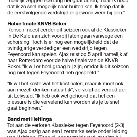
moeilijk zeggen hoe lang het gaat duren, maar ik hoop
dat ik zo snel mogelijk naar buiten kan. Ik hoop dat ik
de eerstvolgende wedstrijd er gewoon weer bij ben."
Halve finale KNVB Beker
Rensch moest eerder dit seizoen ook al de Klassieker
in De Kuip aan zich voorbij laten gaan vanwege een
schorsing. Toch is er nog een mogelijkheid dat de
twintigjarige verdediger een wedstrijd tegen
Feyenoord kan spelen. Ajax reist op 5 april namelijk af
naar Rotterdam voor de halve finale van de KNVB
Beker. "Ik wil er heel graag bij zijn, omdat ik dit seizoen
nog niet tegen Feyenoord heb gespeeld."
"Ik wil het koste wat het kost halen, maar ik moet ook
aan mezelf denken natuurlijk", vervolgt de verdediger
uit Lelystad. "Ik heb ook wel gehoord dat het een
blessure is die vervelend kan worden als je te snel
gaat beginnen."
Band met Heitinga
Tot aan de verloren Klassieker tegen Feyenoord (2-3)
was Ajax bezig aan een ijzersterke serie onder leiding