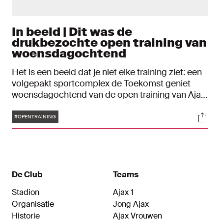
In beeld | Dit was de
drukbezochte open training van
woensdagochtend
Het is een beeld dat je niet elke training ziet: een
volgepakt sportcomplex de Toekomst geniet
woensdagochtend van de open training van Ajax.
De poorten van het complex gingen woensdag
Tags
Soci
om 09:30 uur speciaal voor de oefensessie open
#OPENTRAINING
en daar maakten de Ajax-fans gretig gebruik van.
De Club
Teams
Stadion
Ajax 1
Organisatie
Jong Ajax
Historie
Ajax Vrouwen