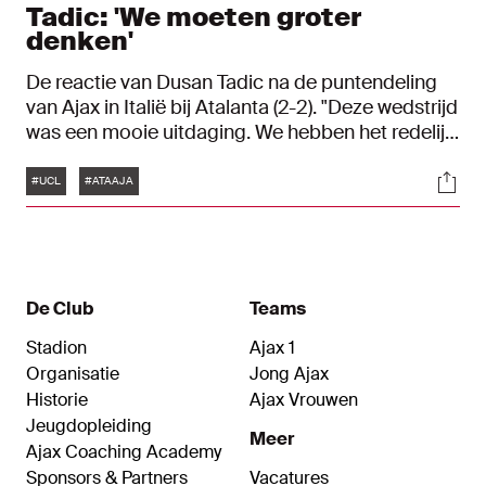
Tadic: 'We moeten groter
denken'
De reactie van Dusan Tadic na de puntendeling
van Ajax in Italië bij Atalanta (2-2). "Deze wedstrijd
was een mooie uitdaging. We hebben het redelijk
gedaan, maar we moeten groter denken en
Tags
Soci
weten dat we beter kunnen."
#UCL
#ATAAJA
De Club
Teams
Stadion
Ajax 1
Organisatie
Jong Ajax
Historie
Ajax Vrouwen
Jeugdopleiding
Meer
Ajax Coaching Academy
Sponsors & Partners
Vacatures