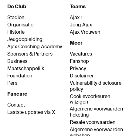
De Club
Teams
Stadion
Ajax 1
Organisatie
Jong Ajax
Historie
Ajax Vrouwen
Jeugdopleiding
Meer
Ajax Coaching Academy
Sponsors & Partners
Vacatures
Business
Fanshop
Maatschappelijk
Privacy
Foundation
Disclaimer
Pers
Vulnerability disclosure
policy
Fancare
Cookievoorkeuren
wijzigen
Contact
Algemene voorwaarden
Laatste updates via X
ticketing
Resale voorwaarden
Algemene voorwaarden
webshop