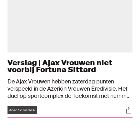
Verslag | Ajax Vrouwen niet
voorbij Fortuna Sittard
De Ajax Vrouwen hebben zaterdag punten
verspeeld in de Azerion Vrouwen Eredivisie. Het
duel op sportcomplex de Toekomst met nummer
drie Fortuna eindigde in 1-1.
Tags
Soci
#AJAXVROUWEN