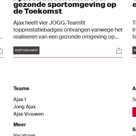
gezonde sportomgeving op
de Toekomst
Ajax heeft vier JOGG-Teamfit
T
topprestatiebadges ontvangen vanwege het
i
realiseren van een gezonde omgeving op
f
sportcomplex de Toekomst. Het gaat om
A
Tags
ocials
Social
twee badges voor gezonde voeding, een
t
#DETOEKOMST
#
voor een rookvrij sportterrein en een voor
J
een verantwoord alcoholbeleid.
z
L
v
Teams
A
Ajax 1
S
Jong Ajax
Ajax Vrouwen
Meer
S
Vacatures