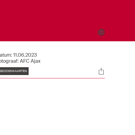
atum:
11.06.2023
otograaf:
AFC Ajax
Tags
Socials
SEIZOENKAARTEN