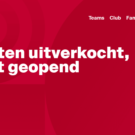
Teams
Club
Fa
en uitverkocht,
st geopend