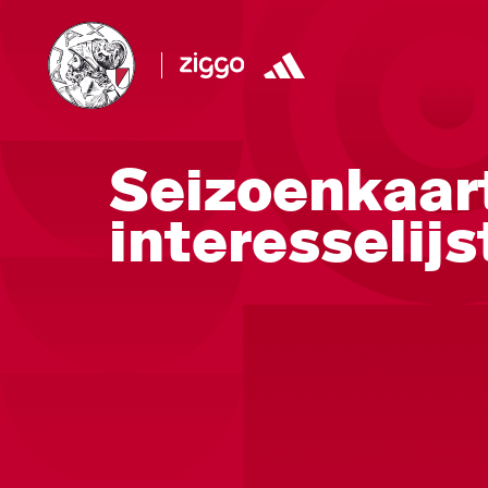
Seizoenkaart
interesselij