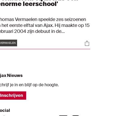
enorme leerschool'
homas Vermaelen speelde zes seizoenen
n het eerste elftal van Ajax. Hij maakte op 15
ebruari 2004 zijn debuut in de
msterdamse hoofdmacht. Na gevoetbald
Tags
s
Socials
e hebben in Engeland, Italië, Spanje en
VERMAELEN
apan besloot hij in 2022 te stoppen. Wij
ochten hem een tijdje geleden op in
onden en ter ere van zijn veertigjarige
erjaardag halen wij het item omhoog.
jax Nieuws
chrijf je in en blijf op de hoogte.
Inschrijven
ocial