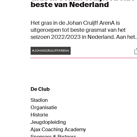
beste van Nederland
Het gras in de Johan Cruijff ArenA is
uitgeroepen tot beste grasmat van het
seizoen 2022/2023 in Nederland. Aan het
begin van dit seizoen volgden wij het
Tags
S
grasteam op de voet bij het leggen van de
#JOHANCRUIJFFARENA
prijswinnende voetbalondergrond. Kijk hier
de reconstructie terug.
De Club
Stadion
Organisatie
Historie
Jeugdopleiding
Ajax Coaching Academy
Sponsors & Partners