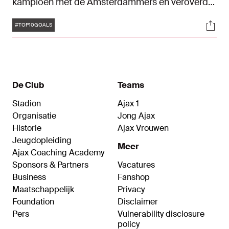
kampioen met de Amsterdammers en veroverde
één KNVB Beker. Ter ere van zijn geboortedag
Tags
Soci
hebben wij tien goals op een rij gezet.
#TOP10GOALS
De Club
Teams
Stadion
Ajax 1
Organisatie
Jong Ajax
Historie
Ajax Vrouwen
Jeugdopleiding
Meer
Ajax Coaching Academy
Sponsors & Partners
Vacatures
Business
Fanshop
Maatschappelijk
Privacy
Foundation
Disclaimer
Pers
Vulnerability disclosure
policy