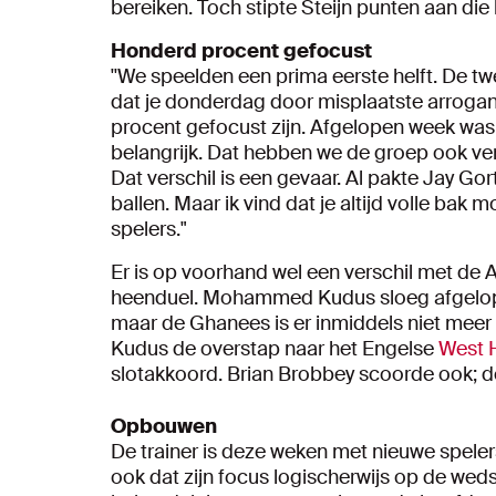
bereiken. Toch stipte Steijn punten aan die
Honderd procent gefocust
''We speelden een prima eerste helft. De twe
dat je donderdag door misplaatste arrogant
procent gefocust zijn. Afgelopen week was 
belangrijk. Dat hebben we de groep ook vert
Dat verschil is een gevaar. Al pakte Jay Gort
ballen. Maar ik vind dat je altijd volle bak 
spelers."
Er is op voorhand wel een verschil met de 
heenduel. Mohammed Kudus sloeg afgelopen
maar de Ghanees is er inmiddels niet meer 
Kudus de overstap naar het Engelse
West 
slotakkoord. Brian Brobbey scoorde ook; de
Opbouwen
De trainer is deze weken met nieuwe speler
ook dat zijn focus logischerwijs op de wedstr