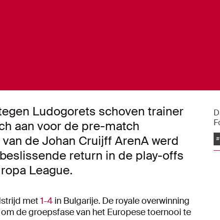
 tegen Ludogorets schoven trainer
D
F
ch aan voor de pre-match
l van de Johan Cruijff ArenA werd
#
 beslissende return in de play-offs
ropa League.
trijd met
1-4
in Bulgarije. De royale overwinning
 om de groepsfase van het Europese toernooi te