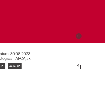
atum:
30.08.2023
otograaf:
AFCAjax
Tags
Socials
UEL
#AJALUD