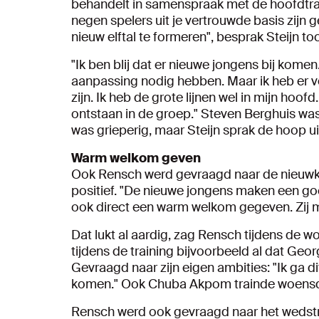
behandelt in samenspraak met de hoofdtrain
negen spelers uit je vertrouwde basis zijn
nieuw elftal te formeren", besprak Steijn toc
"Ik ben blij dat er nieuwe jongens bij komen
aanpassing nodig hebben. Maar ik heb er ve
zijn. Ik heb de grote lijnen wel in mijn hoof
ontstaan in de groep." Steven Berghuis was
was grieperig, maar Steijn sprak de hoop ui
Warm welkom geven
Ook Rensch werd gevraagd naar de nieuwko
positief. "De nieuwe jongens maken een g
ook direct een warm welkom gegeven. Zij mo
Dat lukt al aardig, zag Rensch tijdens de 
tijdens de training bijvoorbeeld al dat Geo
Gevraagd naar zijn eigen ambities: "Ik ga d
komen." Ook Chuba Akpom trainde woensda
Rensch werd ook gevraagd naar het wedst