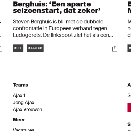
Berghuis: ‘Een aparte
seizoenstart, dat zeker’
s
Steven Berghuis is blij met de dubbele
M
confrontatie in Europees verband tegen
n
Ludogorets. De linkspoot ziet het als een
d
ideale kans om aan zijn wedstrijdritme te
s
Tags
ocials
Social
werken. "Het is een aparte seizoenstart, dat
e
#UEL
#AJALUD
#
zeker", vertelt Berghuis, die de eerste drie
competitieduels een schorsing uitzit.
Teams
A
Ajax 1
S
Jong Ajax
Ajax Vrouwen
Meer
S
Vacatures