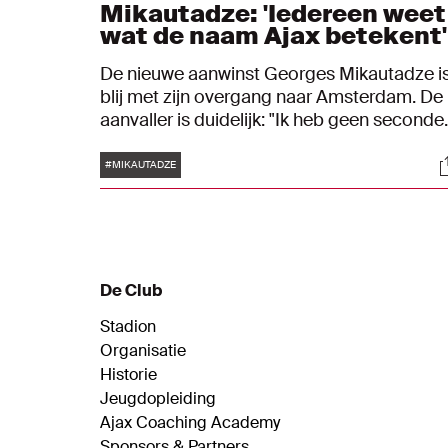
Mikautadze: 'Iedereen weet
wat de naam Ajax betekent'
De nieuwe aanwinst Georges Mikautadze i
blij met zijn overgang naar Amsterdam. De
aanvaller is duidelijk: "Ik heb geen seconde
getwijfeld." Ook directeur voetbalzaken
Tags
S
Sven Mislintat is in zijn nopjes met de
#MIKAUTADZE
nieuweling. "Hij kan op alle posities in de
voorhoede spelen."
De Club
Stadion
Organisatie
Historie
Jeugdopleiding
Ajax Coaching Academy
Sponsors & Partners