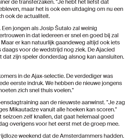
er de transferzaken. "Je hebt het liefst dat
 gebleven, maar het is ook een uitdaging om nu een
h ook de actualiteit.
. Een jongen als Josip Šutalo zal weinig
rtrouwen in dat iedereen er snel en goed bij zal
d. Maar er kan natuurlijk gaandeweg altijd ook iets
 daags voor de wedstrijd nog ziek. De Ajacied
t dat zijn speler donderdag alsnog kan aansluiten.
mers in de Ajax-selectie. De verdediger was
oede eerste indruk. We hebben de nieuwe jongens
eten zich snel thuis voelen."
woensdagtraining aan de nieuwste aanwinst. "Je zag
rges Mikautadze vanuit alle hoeken kan scoren."
it seizoen zelf knallen, dat gaat helemaal goed
g overigens voor het eerst met de groep mee.
rijdloze weekend dat de Amsterdammers hadden.