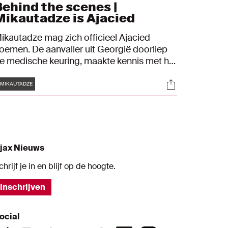
Behind the scenes |
Mikautadze is Ajacied
ikautadze mag zich officieel Ajacied
oemen. De aanvaller uit Georgië doorliep
e medische keuring, maakte kennis met het
tadion, tekende zijn contract en gaf zijn
Tags
s
Socials
erste interview. Wij waren erbij.
MIKAUTADZE
jax Nieuws
chrijf je in en blijf op de hoogte.
Inschrijven
ocial