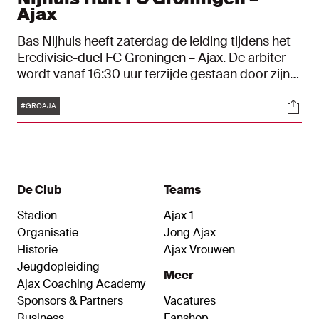
Ajax
Bas Nijhuis heeft zaterdag de leiding tijdens het
Eredivisie-duel FC Groningen – Ajax. De arbiter
wordt vanaf 16:30 uur terzijde gestaan door zijn
assistent-scheidsrechters Charl Schaap en Erik
Tags
Soci
Kleinjan. De vierde official in de Euroborg is
#GROAJA
Robin Gansner. Ajax’ uitwedstrijd in Groningen is
het openingsduel van de 28e speelronde in de
Eredivisie.
De Club
Teams
Stadion
Ajax 1
Organisatie
Jong Ajax
Historie
Ajax Vrouwen
Jeugdopleiding
Meer
Ajax Coaching Academy
Sponsors & Partners
Vacatures
Business
Fanshop