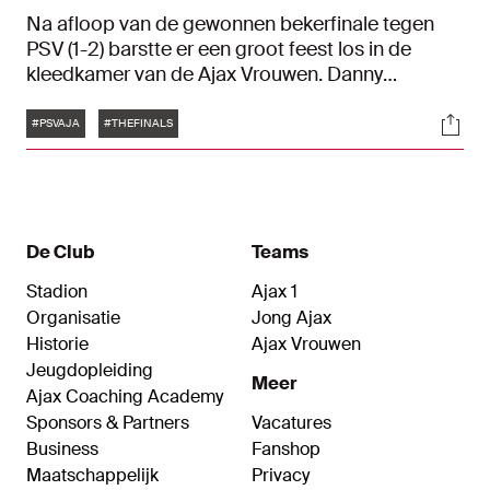
Na afloop van de gewonnen bekerfinale tegen
PSV (1-2) barstte er een groot feest los in de
kleedkamer van de Ajax Vrouwen. Danny
Schenkel is enorm trots op zijn ploeg en werd
Tags
Soci
'beloond' met een koude douche. Gelukkig had
#PSVAJA
#THEFINALS
de trainer van de Ajax Vrouwen zich goed
voorbereid.
De Club
Teams
Stadion
Ajax 1
Organisatie
Jong Ajax
Historie
Ajax Vrouwen
Jeugdopleiding
Meer
Ajax Coaching Academy
Sponsors & Partners
Vacatures
Business
Fanshop
Maatschappelijk
Privacy