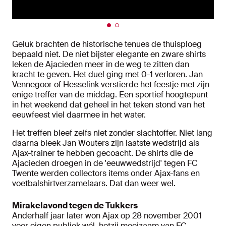
Geluk brachten de historische tenues de thuisploeg
bepaald niet. De niet bijster elegante en zware shirts
leken de Ajacieden meer in de weg te zitten dan
kracht te geven. Het duel ging met 0-1 verloren. Jan
Vennegoor of Hesselink verstierde het feestje met zijn
enige treffer van de middag. Een sportief hoogtepunt
in het weekend dat geheel in het teken stond van het
eeuwfeest viel daarmee in het water.
Het treffen bleef zelfs niet zonder slachtoffer. Niet lang
daarna bleek Jan Wouters zijn laatste wedstrijd als
Ajax-trainer te hebben gecoacht. De shirts die de
Ajacieden droegen in de 'eeuwwedstrijd' tegen FC
Twente werden collectors items onder Ajax-fans en
voetbalshirtverzamelaars. Dat dan weer wel.
Mirakelavond tegen de Tukkers
Anderhalf jaar later won Ajax op 28 november 2001
voor eigen publiek wél, hetzij moeizaam van FC