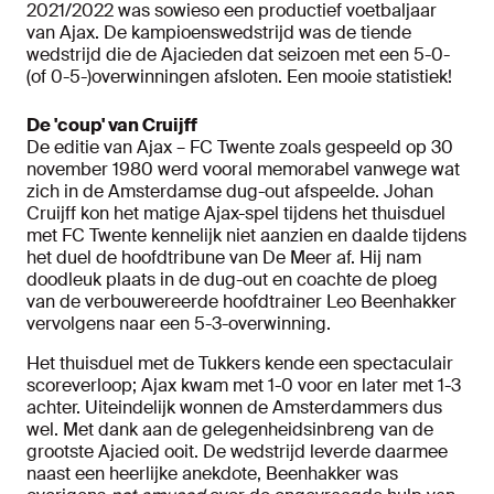
2021/2022 was sowieso een productief voetbaljaar
van Ajax. De kampioenswedstrijd was de tiende
wedstrijd die de Ajacieden dat seizoen met een 5-0-
(of 0-5-)overwinningen afsloten. Een mooie statistiek!
De 'coup' van Cruijff
De editie van Ajax – FC Twente zoals gespeeld op 30
november 1980 werd vooral memorabel vanwege wat
zich in de Amsterdamse dug-out afspeelde. Johan
Cruijff kon het matige Ajax-spel tijdens het thuisduel
met FC Twente kennelijk niet aanzien en daalde tijdens
het duel de hoofdtribune van De Meer af. Hij nam
doodleuk plaats in de dug-out en coachte de ploeg
van de verbouwereerde hoofdtrainer Leo Beenhakker
vervolgens naar een 5-3-overwinning.
Het thuisduel met de Tukkers kende een spectaculair
scoreverloop; Ajax kwam met 1-0 voor en later met 1-3
achter. Uiteindelijk wonnen de Amsterdammers dus
wel. Met dank aan de gelegenheidsinbreng van de
grootste Ajacied ooit. De wedstrijd leverde daarmee
naast een heerlijke anekdote, Beenhakker was