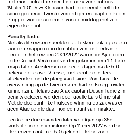
rust maar liefst drie keer. Een raszuivere hattrick.
'Mister 1-0' Davy Klaassen had in de eerste helft de
score geopend. Twente-verdediger en -captain Robin
Pröpper was de schlemiel van de middag met zijn
eigen doelpunt.
Penalty Tadic
Net als dit seizoen speelden de Tukkers ook afgelopen
jaar een knappe rol in de subtop van de Eredivisie.
Eerder in het seizoen 2021/2022 waren de Ajacieden
in de Grolsch Veste niet verder gekomen dan 1-1. Extra
knap dat de Amsterdammers vier dagen na de 5-0-
bekervictorie over Vitesse, met identieke cijfers
afrekenden met de ploeg van trainer Ron Jans. De
overwinning op de Twentenaren had zelfs nóg royaler
kunnen zijn. Helaas zag Ajax-captain Dusan Tadic zijn
penalty gekeerd worden door goalie Lars Ünnerstall.
Met de doelpuntrijke thuisoverwinning op zak was er
geen Ajacied die daar nog een punt van maakte..
Een kleine drie maanden later won Ajax zijn 36e
landstitel in de clubhistorie. Op 11 mei 2022 werd sc
Heerenveen ook met 5-0 geklopt. Het seizoen