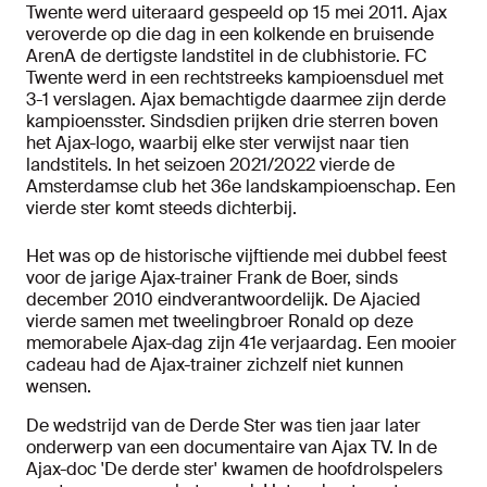
Twente werd uiteraard gespeeld op 15 mei 2011. Ajax
veroverde op die dag in een kolkende en bruisende
ArenA de dertigste landstitel in de clubhistorie. FC
Twente werd in een rechtstreeks kampioensduel met
3-1 verslagen. Ajax bemachtigde daarmee zijn derde
kampioensster. Sindsdien prijken drie sterren boven
het Ajax-logo, waarbij elke ster verwijst naar tien
landstitels. In het seizoen 2021/2022 vierde de
Amsterdamse club het 36e landskampioenschap. Een
vierde ster komt steeds dichterbij.
Het was op de historische vijftiende mei dubbel feest
voor de jarige Ajax-trainer Frank de Boer, sinds
december 2010 eindverantwoordelijk. De Ajacied
vierde samen met tweelingbroer Ronald op deze
memorabele Ajax-dag zijn 41e verjaardag. Een mooier
cadeau had de Ajax-trainer zichzelf niet kunnen
wensen.
De wedstrijd van de Derde Ster was tien jaar later
onderwerp van een documentaire van Ajax TV. In de
Ajax-doc 'De derde ster' kwamen de hoofdrolspelers