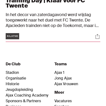
Training Day | Klaar voor FC
Twente
In het decor van zaterdagavond werd vrijdag
toegewerkt naar het duel met FC Twente. De
Ajacieden trainden niet op de Toekomst, maar in
de Johan Cruijff ArenA en zijn klaar voor de
Tags
Soci
eerste thuiswedstrijd van 2023.
#AJATWE
De Club
Teams
Stadion
Ajax 1
Organisatie
Jong Ajax
Historie
Ajax Vrouwen
Jeugdopleiding
Meer
Ajax Coaching Academy
Sponsors & Partners
Vacatures