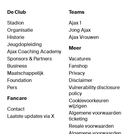
De Club
Teams
Stadion
Ajax 1
Organisatie
Jong Ajax
Historie
Ajax Vrouwen
Jeugdopleiding
Meer
Ajax Coaching Academy
Sponsors & Partners
Vacatures
Business
Fanshop
Maatschappelijk
Privacy
Foundation
Disclaimer
Pers
Vulnerability disclosure
policy
Fancare
Cookievoorkeuren
wijzigen
Contact
Algemene voorwaarden
Laatste updates via X
ticketing
Resale voorwaarden
Algemene voorwaarden