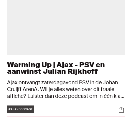
Warming Up | Ajax - PSV en
aanwinst Julian Rijkhoff
Ajax ontvangt zaterdagavond PSV in de Johan
Cruijff ArenA. Wil je alles weten over dit fraaie
affiche? Luister dan deze podcast om in één klap
helemaal bij te zijn.
Tags
Soci
#AJAXPODCAST