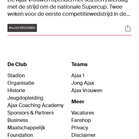
met de strijd om de nationale Supercup. Twee
weken voor de eerste competitiewedstrijd in de
Azerion Eredivisie ging de ploeg van Suzanne
Tags
Soci
Bakker pijnlijk onderuit. Op sportcomplex de
#AJAXVROUWEN
Toekomst versloeg bekerhouder FC Twente de
landskampioen met 2-5. Tiny Hoekstra en Romée
Leuchter maakten de Amsterdamse goals.
De Club
Teams
Stadion
Ajax 1
Organisatie
Jong Ajax
Historie
Ajax Vrouwen
Jeugdopleiding
Meer
Ajax Coaching Academy
Sponsors & Partners
Vacatures
Business
Fanshop
Maatschappelijk
Privacy
Foundation
Disclaimer