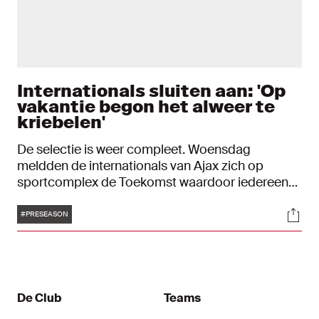
Internationals sluiten aan: 'Op
vakantie begon het alweer te
kriebelen'
De selectie is weer compleet. Woensdag
meldden de internationals van Ajax zich op
sportcomplex de Toekomst waardoor iedereen
weer terug is in Amsterdam. Na de begroetingen
Tags
Soci
stonden er enkele metingen en testen op het
#PRESEASON
programma voor de teruggekeerde Ajacieden.
De Club
Teams