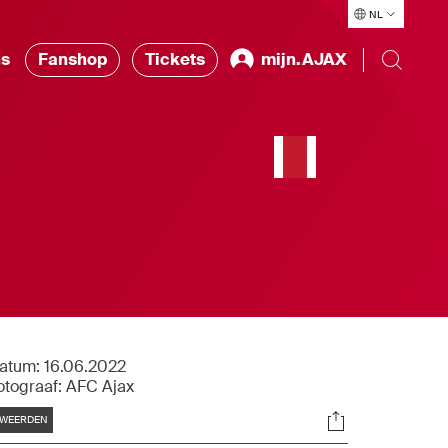
NL
ns
Fanshop
Tickets
mijn.AJAX
atum:
16.06.2022
otograaf:
AFC Ajax
Tags
Socials
WEERDEN