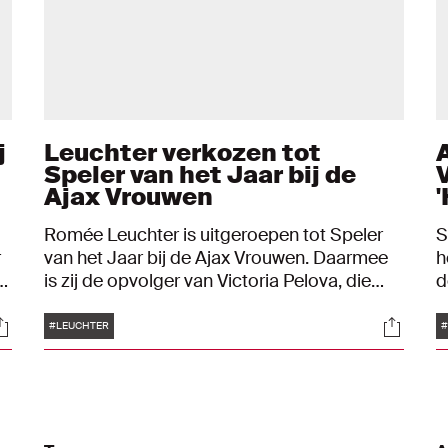
j
Leuchter verkozen tot
Speler van het Jaar bij de
Ajax Vrouwen
'
Romée Leuchter is uitgeroepen tot Speler
S
r
van het Jaar bij de Ajax Vrouwen. Daarmee
h
r
is zij de opvolger van Victoria Pelova, die
d
De
deze prijs vorig jaar in ontvangst mocht
s
Tags
ocials
Social
nemen. De Speler van het Jaar wordt
l
#LEUCHTER
#
gekozen door de Ajax-supporters en de
v
technische staf.
T
"
h