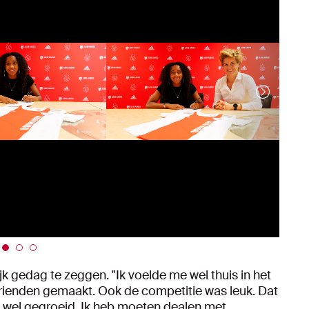
jk gedag te zeggen. "Ik voelde me wel thuis in het
vrienden gemaakt. Ook de competitie was leuk. Dat
al wel gegroeid. Ik heb moeten dealen met