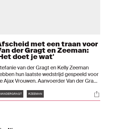
Afscheid met een traan voor
Van der Gragt en Zeeman:
Het doet je wat'
tefanie van der Gragt en Kelly Zeeman
ebben hun laatste wedstrijd gespeeld voor
e Ajax Vrouwen. Aanvoerder Van der Gragt
prak na de finale van de Eredivisie Cup
Tags
s
Socials
ovende woorden over Zeeman, die
VANDERGRAGT
#ZEEMAN
anwege een zware knieblessure tegen FC
wente (4-3-nederlaag) moest toekijken.
Had haar graag het afscheid gegund, dat ik
eb gehad."