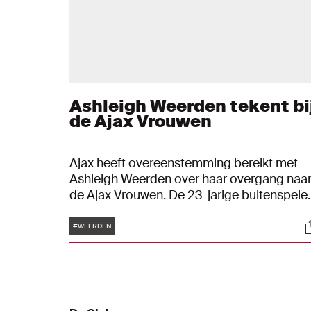
Ashleigh Weerden tekent bi
de Ajax Vrouwen
Ajax heeft overeenstemming bereikt met
Ashleigh Weerden over haar overgang naa
de Ajax Vrouwen. De 23-jarige buitenspele
tekent een contract voor twee seizoenen. 
Tags
S
overeenkomst gaat in op 1 juli en duurt tot
#WEERDEN
en met 30 juni 2024. Weerden speelde de
afgelopen twee jaar bij het Franse
Montpellier.