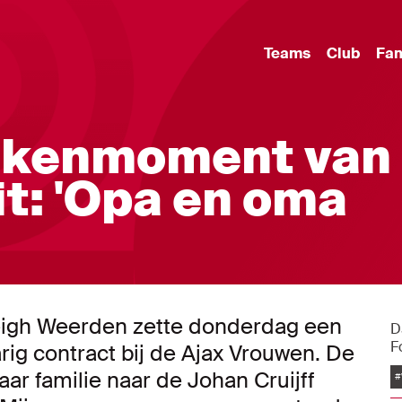
Teams
Club
Fa
tekenmoment van
t: 'Opa en oma
gh Weerden zette donderdag een
D
F
ig contract bij de Ajax Vrouwen. De
ar familie naar de Johan Cruijff
#