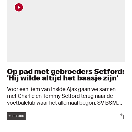
Op pad met gebroeders Setford:
'Hij wilde altijd het baasje zijn'
Voor een item van Inside Ajax gaan we samen
met Charlie en Tommy Setford terug naar de
voetbalclub waar het allemaal begon: SV BSM.
De goedlachse broers halen op het oude nest in
Tags
Soci
Bennebroek, waar ze veel tijd doorbrachten,
#SETFORD
warme herinneringen op. "Onze vader heeft een
heel grote rol gespeeld."