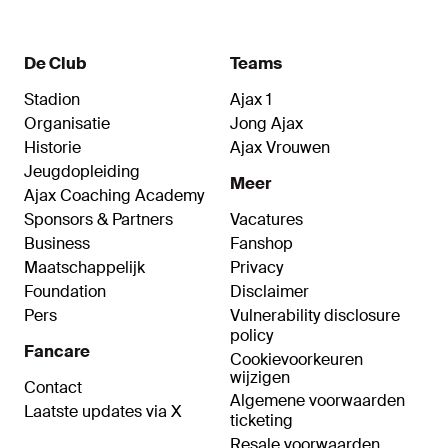
De Club
Teams
Stadion
Ajax 1
Organisatie
Jong Ajax
Historie
Ajax Vrouwen
Jeugdopleiding
Meer
Ajax Coaching Academy
Sponsors & Partners
Vacatures
Business
Fanshop
Maatschappelijk
Privacy
Foundation
Disclaimer
Pers
Vulnerability disclosure
policy
Fancare
Cookievoorkeuren
wijzigen
Contact
Algemene voorwaarden
Laatste updates via X
ticketing
Resale voorwaarden