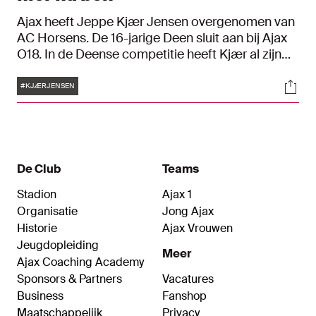
Ajax heeft Jeppe Kjær Jensen overgenomen van
AC Horsens. De 16-jarige Deen sluit aan bij Ajax
O18. In de Deense competitie heeft Kjær al zijn
debuut gemaakt en ook al gescoord. Hij is
Tags
Soci
hiermee de jongste doelpuntenmaker ooit in de
#KJÆRJENSEN
Deense profcompetitie.
De Club
Teams
Stadion
Ajax 1
Organisatie
Jong Ajax
Historie
Ajax Vrouwen
Jeugdopleiding
Meer
Ajax Coaching Academy
Sponsors & Partners
Vacatures
Business
Fanshop
Maatschappelijk
Privacy