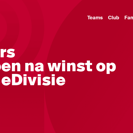
Teams
Club
Fa
rs
en na winst op
 eDivisie