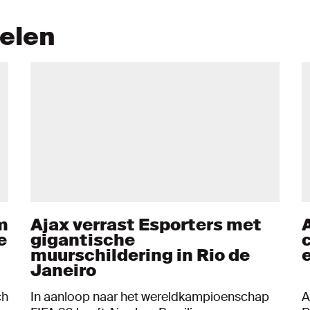
kelen
m
Ajax verrast Esporters met
e
gigantische
muurschildering in Rio de
Janeiro
ch
In aanloop naar het wereldkampioenschap
A