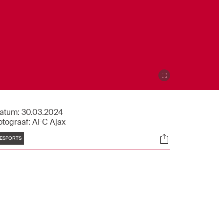
atum:
30.03.2024
otograaf:
AFC Ajax
Tags
Socials
ESPORTS