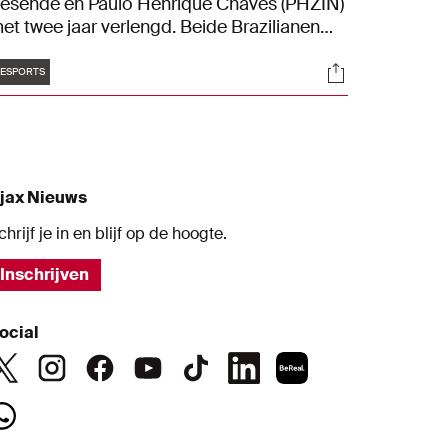
esende en Paulo Henrique Chaves (PHZIN)
et twee jaar verlengd. Beide Brazilianen
pelen tot minimaal 2025 voor de club uit
Tags
s
Socials
msterdam.
ESPORTS
jax Nieuws
chrijf je in en blijf op de hoogte.
Inschrijven
ocial