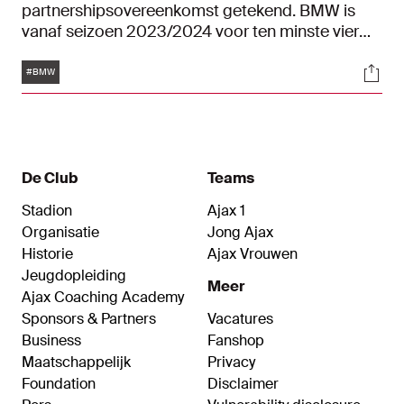
partnershipsovereenkomst getekend. BMW is
vanaf seizoen 2023/2024 voor ten minste vier
jaar Official Sponsor en Official Automotive
Tags
Soci
Partner van Ajax.
#BMW
De Club
Teams
Stadion
Ajax 1
Organisatie
Jong Ajax
Historie
Ajax Vrouwen
Jeugdopleiding
Meer
Ajax Coaching Academy
Sponsors & Partners
Vacatures
Business
Fanshop
Maatschappelijk
Privacy
Foundation
Disclaimer