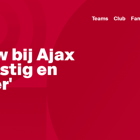
Teams
Club
Fa
 bij Ajax
stig en
r'