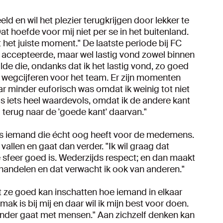
ld en wil het plezier terugkrijgen door lekker te
 hoefde voor mij niet per se in het buitenland.
t het juiste moment." De laatste periode bij FC
ze accepteerde, maar wel lastig vond zowel binnen
wilde die, ondanks dat ik het lastig vond, zo goed
 wegcijferen voor het team. Er zijn momenten
 minder euforisch was omdat ik weinig tot niet
als iets heel waardevols, omdat ik de andere kant
l terug naar de 'goede kant' daarvan."
 is iemand die écht oog heeft voor de medemens.
 vallen en gaat dan verder. "Ik wil graag dat
 sfeer goed is. Wederzijds respect; en dan maakt
e behandelen en dat verwacht ik ook van anderen."
at ze goed kan inschatten hoe iemand in elkaar
emak is bij mij en daar wil ik mijn best voor doen.
minder gaat met mensen." Aan zichzelf denken kan