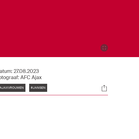
atum:
27.08.2023
otograaf:
AFC Ajax
Tags
Socials
AJAXVROUWEN
#JANSEN