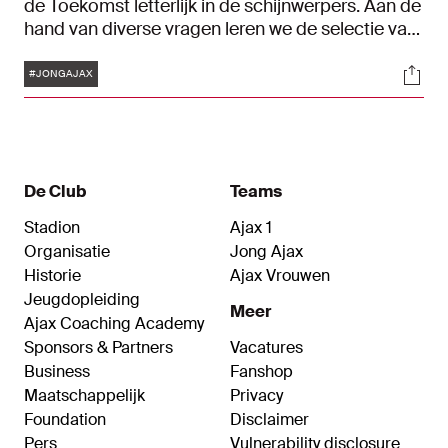
de Toekomst letterlijk in de schijnwerpers. Aan de
hand van diverse vragen leren we de selectie van
Jong Ajax beter kennen. Welke oefening doen ze
Tags
Soci
het liefst op de training? Met welke teamgenoot
#JONGAJAX
hebben ze de beste klik? Wat is hun ultieme
voetbaldroom? In de eerste aflevering neemt
Ar'Jany Martha plaats in de spotlights.
De Club
Teams
Stadion
Ajax 1
Organisatie
Jong Ajax
Historie
Ajax Vrouwen
Jeugdopleiding
Meer
Ajax Coaching Academy
Sponsors & Partners
Vacatures
Business
Fanshop
Maatschappelijk
Privacy
Foundation
Disclaimer
Pers
Vulnerability disclosure