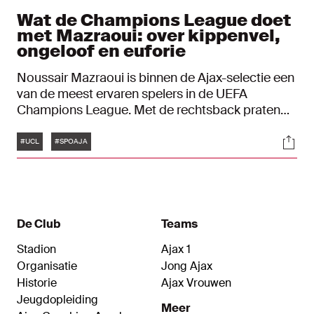
Wat de Champions League doet
met Mazraoui: over kippenvel,
ongeloof en euforie
Noussair Mazraoui is binnen de Ajax-selectie een
van de meest ervaren spelers in de UEFA
Champions League. Met de rechtsback praten
we over de magie van het toernooi.
Tags
Soci
#UCL
#SPOAJA
De Club
Teams
Stadion
Ajax 1
Organisatie
Jong Ajax
Historie
Ajax Vrouwen
Jeugdopleiding
Meer