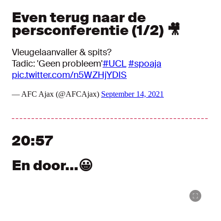
Even terug naar de
persconferentie (1/2) 🎥
Vleugelaanvaller & spits?
Tadic: 'Geen probleem'
#UCL
#spoaja
pic.twitter.com/n5WZHjYDIS
— AFC Ajax (@AFCAjax)
September 14, 2021
20:57
En door...😀