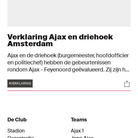
Verklaring Ajax en driehoek
Amsterdam
Ajax en de driehoek (burgemeester, hoofdofficier
en politiechef) hebben de gebeurtenissen
rondom Ajax - Feyenoord geëvalueerd. Zij zijn het
erover eens dat supporters blijk mogen geven
Tags
Soci
van hun onvrede maar dat geweld en
#VERKLARING
wanordelijkheden daarbij nooit acceptabel zijn.
De Club
Teams
Stadion
Ajax 1