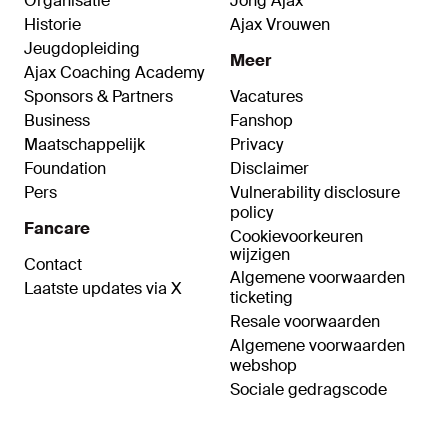
Organisatie
Jong Ajax
Historie
Ajax Vrouwen
Jeugdopleiding
Meer
Ajax Coaching Academy
Sponsors & Partners
Vacatures
Business
Fanshop
Maatschappelijk
Privacy
Foundation
Disclaimer
Pers
Vulnerability disclosure
policy
Fancare
Cookievoorkeuren
wijzigen
Contact
Algemene voorwaarden
Laatste updates via X
ticketing
Resale voorwaarden
Algemene voorwaarden
webshop
Sociale gedragscode