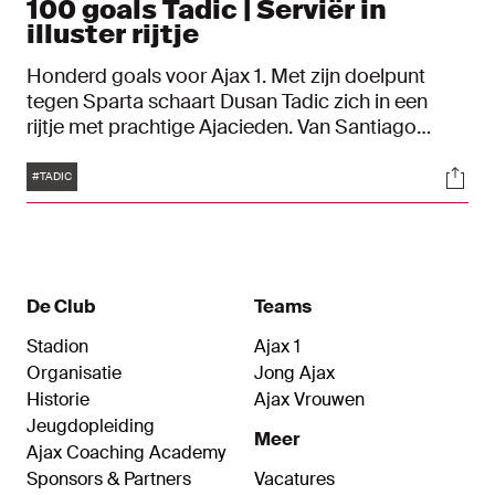
100 goals Tadic | Serviër in
illuster rijtje
Honderd goals voor Ajax 1. Met zijn doelpunt
tegen Sparta schaart Dusan Tadic zich in een
rijtje met prachtige Ajacieden. Van Santiago
Bernabéu tot een kolkende Johan Cruijff ArenA,
Tags
Soci
de Serviër maakte ze overal.
#TADIC
De Club
Teams
Stadion
Ajax 1
Organisatie
Jong Ajax
Historie
Ajax Vrouwen
Jeugdopleiding
Meer
Ajax Coaching Academy
Sponsors & Partners
Vacatures